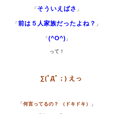
そういえばさ
「
」
前は５人家族だったよね？
「
」
(^O^)
「
」
って！
∑(ﾟДﾟ；) えっ
「
何言ってるの？ （ドキドキ）
」