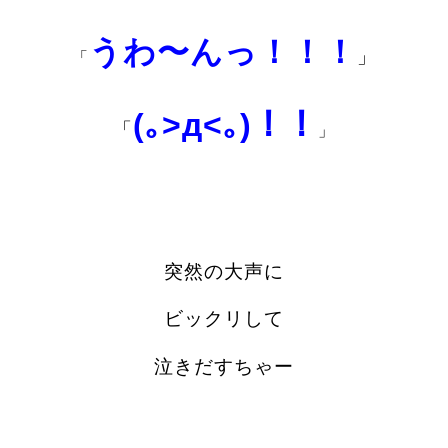
うわ〜んっ！！！
」
「
(｡>д<｡)！！
「
」
突然の大声に
ビックリして
泣きだすちゃー