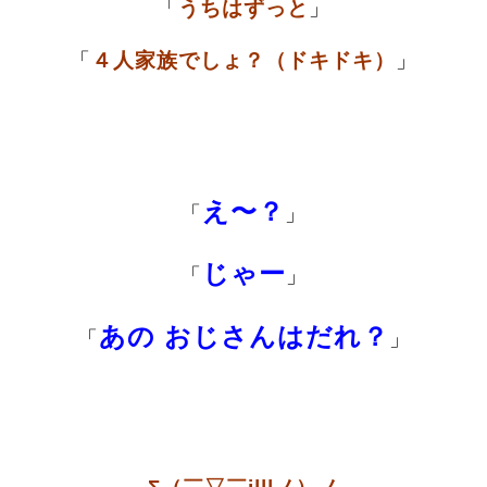
「
うちはずっと
」
「
４人家族でしょ？（ドキドキ）
」
え〜？
「
」
じゃー
「
」
あの おじさんはだれ？
「
」