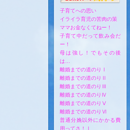
子育てへの思い
イライラ育児の苦肉の策
ママお金なくてねー！
子育て中だって飲み会だ
ー！
母は強し！でもその後
は…
離婚までの道のりⅠ
離婚までの道のりⅡ
離婚までの道のりⅢ
離婚までの道のりⅣ
離婚までの道のりⅤ
離婚までの道のりⅥ
普通分娩以外にかかる費
用ってさ！Ⅰ