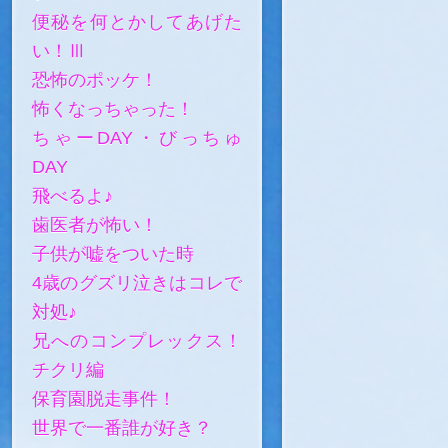
便秘を何とかしてあげた
い！Ⅲ
恐怖のポッケ！
怖くなっちゃった！
ちゃーDAY・びっちゅ
DAY
飛べるよ♪
歯医者が怖い！
子供が嘘をついた時
4歳のグズリ泣きはコレで
対処♪
兄へのコンプレックス！
チクリ編
保育園脱走事件！
世界で一番誰が好き？