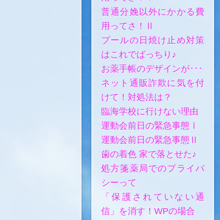
普通分娩以外にかかる費
用ってさ！Ⅱ
プールの日焼け止め対策
はこれでばっちり♪
お薬手帳のデザインが･･･
ネット通販詐欺に気を付
けて！対処法は？
臨海学校に行けない理由
運動会前日の緊急事態Ⅰ
運動会前日の緊急事態Ⅱ
歯の着色 家で落とせた♪
処方箋薬局でのプライバ
シーって
「保護されていない通
信」を消す！WPの場合