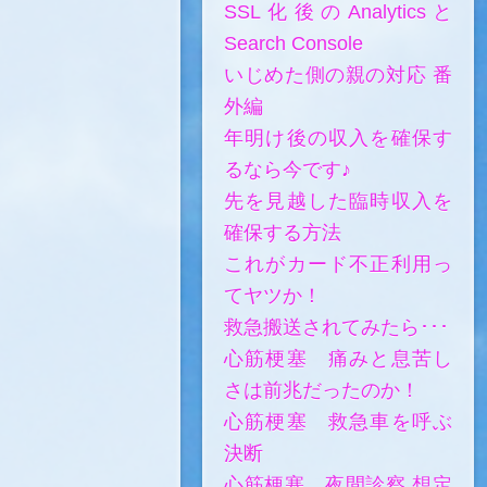
SSL化後のAnalyticsと
Search Console
いじめた側の親の対応 番
外編
年明け後の収入を確保す
るなら今です♪
先を見越した臨時収入を
確保する方法
これがカード不正利用っ
てヤツか！
救急搬送されてみたら･･･
心筋梗塞 痛みと息苦し
さは前兆だったのか！
心筋梗塞 救急車を呼ぶ
決断
心筋梗塞 夜間診察 想定