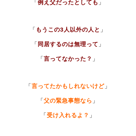
「
例え父だったとしても
」
「
もうこの3人以外の人と
」
「
同居するのは無理って
」
「
言ってなかった？
」
「
言ってたかもしれないけど
」
「
父の
緊急事態なら
」
「
受け入れるよ？
」