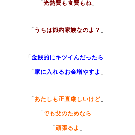
「
光熱費も食費もね
」
「
うちは節約家族なのよ？
」
「
金銭的にキツイんだったら
」
「
家に入れるお金増やすよ
」
「
あたしも正直厳しいけど
」
「
でも父のためなら
」
「
頑張るよ
」