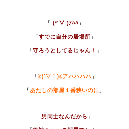
「
(*´∀`)ｱﾊﾊ
」
「
すでに
自分の居場所
」
「
守ろうとしてるじゃん！
」
「
≧(´▽｀)≦アハハハハ
」
「
あたしの部屋１番狭いのに
」
「
男同士なんだから
」