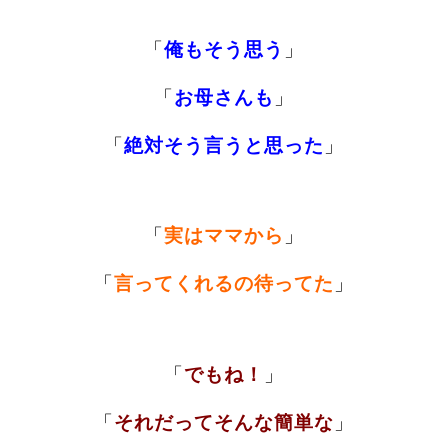
「
俺もそう思う
」
「
お母さんも
」
「
絶対そう言うと思った
」
「
実は
ママから
」
「
言ってくれるの待ってた
」
「
でもね！
」
「
それだってそんな簡単な
」