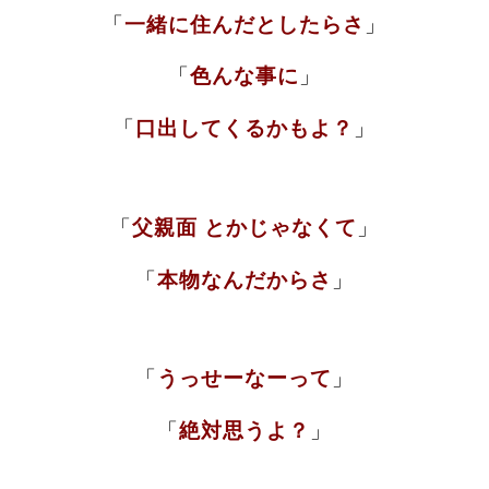
「
一緒に住んだとしたらさ
」
「
色んな事に
」
「
口出して
くるかもよ？
」
「
父親面 とかじゃなくて
」
「
本物なんだからさ
」
「
うっせーなーって
」
「
絶対思うよ？
」