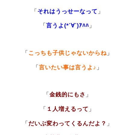
「
それはうっせーなって
」
「
言うよ(*´∀`)ｱﾊﾊ
」
「
こっちも子供じゃないからね
」
「
言いたい事は言うよ♪
」
「
金銭的にもさ
」
「
１
人増えるって
」
「
だいぶ変わってくるんだよ？
」