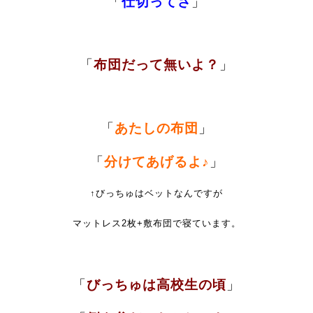
「
仕切ってさ
」
「
布団だって無いよ？
」
「
あたしの布団
」
「
分けてあげるよ♪
」
↑びっちゅはベットなんですが
マットレス2枚+敷布団で寝ています。
「
びっちゅは高校生の頃
」