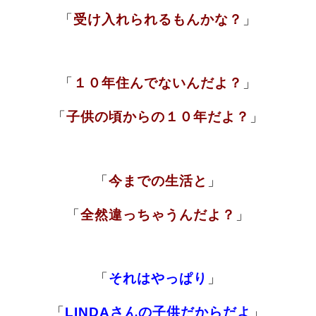
「
受け入れられるもんかな？
」
「
１０年住んでないんだよ？
」
「
子供の頃
か
らの１０年だよ？
」
「
今までの生活と
」
「
全然違っちゃうんだよ？
」
「
それはやっぱり
」
「
LINDAさんの子供だからだよ
」