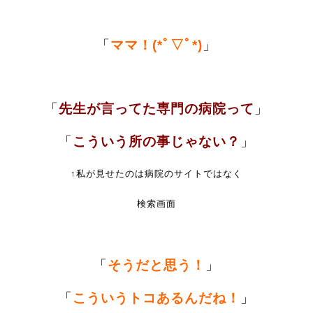
「
ママ！(*ﾟ▽ﾟ*)
」
「
先生が言ってた専門の病院って
」
「
こういう所の事じゃない？
」
↑私が見せたのは病院のサイトではなく
検索画面
「
そうだと思う！
」
「
こういう
トコあるんだね！
」