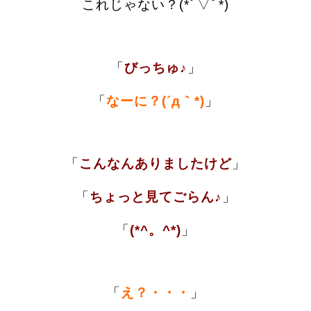
これじゃない？(*ﾟ▽ﾟ*)
「
びっちゅ♪
」
「
なーに？(´д｀*)
」
「
こんなんありましたけど
」
「
ちょっと見てごらん♪
」
「
(*^。^*)
」
「
え？・・・
」