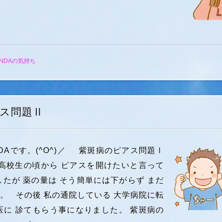
INDAの気持ち
ス問題Ⅱ
DAです。(^O^)／ 紫斑病のピアス問題Ⅰ
高校生の頃から ピアスを開けたいと言って
したが 薬の量は そう簡単には下がらず まだ
。 その後 私の通院している 大学病院に転
医に 診てもらう事になりました。 紫斑病の