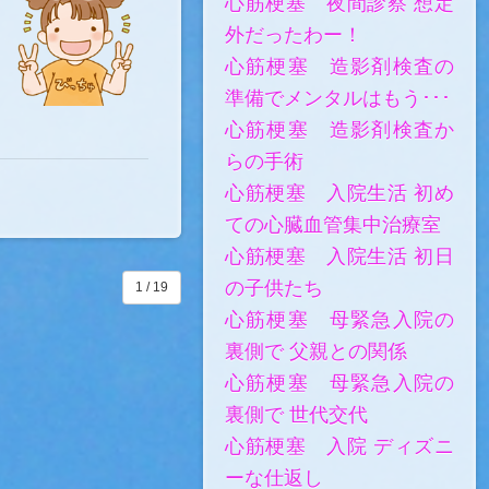
心筋梗塞 夜間診察 想定
外だったわー！
心筋梗塞 造影剤検査の
準備でメンタルはもう･･･
心筋梗塞 造影剤検査か
らの手術
心筋梗塞 入院生活 初め
ての心臓血管集中治療室
心筋梗塞 入院生活 初日
の子供たち
1 / 19
心筋梗塞 母緊急入院の
裏側で 父親との関係
心筋梗塞 母緊急入院の
裏側で 世代交代
心筋梗塞 入院 ディズニ
ーな仕返し