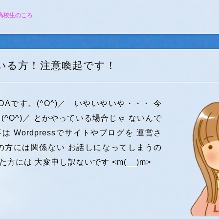
高校生のころ
いる方！注意喚起です！
DAです。(^O^)／ いやいやいや・・・ 今
。(^O^)／ とかやっている場合じゃ ないんで
 Wordpressでサイトやブログを 運営さ
の方には関係ない お話しになってしまうの
方には 大変申し訳ないです <m(__)m>