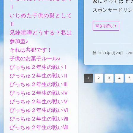
家にとっては た
Ⅰ
スポンサードリン
いじめた子供の親として
Ⅱ
続きを読む
兄妹喧嘩どうする？私は
参加型♪
それは共犯です！
2021年1月29日
（
2
子供のお菓子ルール♪
びっちゅ２年生の戦いⅠ
びっちゅ２年生の戦いⅡ
1
2
3
4
5
びっちゅ２年生の戦いⅢ
びっちゅ２年生の戦いⅣ
びっちゅ２年生の戦いⅤ
びっちゅ２年生の戦いⅥ
びっちゅ２年生の戦いⅦ
びっちゅ２年生の戦いⅧ