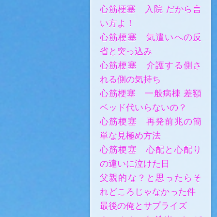
心筋梗塞 入院 だから言
い方よ！
心筋梗塞 気遣いへの反
省と突っ込み
心筋梗塞 介護する側さ
れる側の気持ち
心筋梗塞 一般病棟 差額
ベッド代いらないの？
心筋梗塞 再発前兆の簡
単な見極め方法
心筋梗塞 心配と心配り
の違いに泣けた日
父親的な？と思ったらそ
れどころじゃなかった件
最後の俺とサプライズ