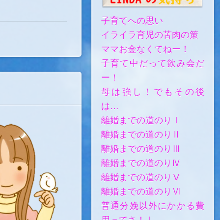
子育てへの思い
イライラ育児の苦肉の策
ママお金なくてねー！
子育て中だって飲み会だ
ー！
母は強し！でもその後
は…
離婚までの道のりⅠ
離婚までの道のりⅡ
離婚までの道のりⅢ
離婚までの道のりⅣ
離婚までの道のりⅤ
離婚までの道のりⅥ
普通分娩以外にかかる費
用ってさ！Ⅰ