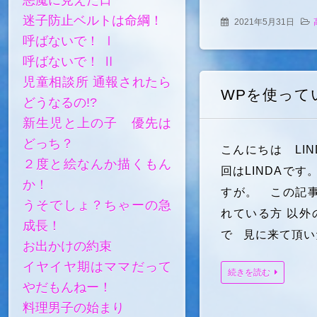
迷子防止ベルトは命綱！
2021年5月31日
呼ばないで！ Ⅰ
呼ばないで！ Ⅱ
児童相談所 通報されたら
WPを使って
どうなるの!?
新生児と上の子 優先は
どっち？
こんにちは LIN
２度と絵なんか描くもん
回はLINDAです
か！
すが。 この記事は
うそでしょ？ちゃーの急
れている方 以外
成長！
で 見に来て頂いた
お出かけの約束
イヤイヤ期はママだって
続きを読む
やだもんねー！
料理男子の始まり