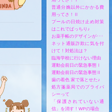
普通分娩以外にかかる費
用ってさ！Ⅱ
プールの日焼け止め対策
はこれでばっちり♪
お薬手帳のデザインが･･･
ネット通販詐欺に気を付
けて！対処法は？
臨海学校に行けない理由
運動会前日の緊急事態Ⅰ
運動会前日の緊急事態Ⅱ
歯の着色 家で落とせた♪
処方箋薬局でのプライバ
シーって
「保護されていない通
信」を消す！WPの場合