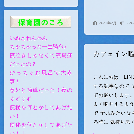
2021年2月10日
（
2
いぬとわんわん
ちゃちゃっと一生懸命♪
カフェイン
夜泣きじゃなくて夜驚症
だったの？
びっちゅお風呂で大参
こんにちは LIN
事！
する記事なので 
意外と簡単だった！夜の
でお願いします
ぐずぐず
よく嘔吐するよう
便秘を何とかしてあげた
で 予兆みたいな
い！Ⅰ
る時に 気持ち悪
便秘を何とかしてあげた
い！Ⅱ