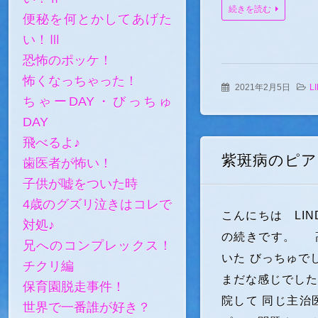
続きを読む
便秘を何とかしてあげた
い！Ⅲ
恐怖のポッケ！
怖くなっちゃった！
2021年2月5日
L
ちゃーDAY・びっちゅ
DAY
飛べるよ♪
紫斑病のピア
歯医者が怖い！
子供が嘘をついた時
4歳のグズリ泣きはコレで
こんにちは LIN
対処♪
の続きです。 
兄へのコンプレックス！
いた びっちゅで
チクリ編
まだな感じでした
保育園脱走事件！
院して 同じ主治
世界で一番誰が好き？