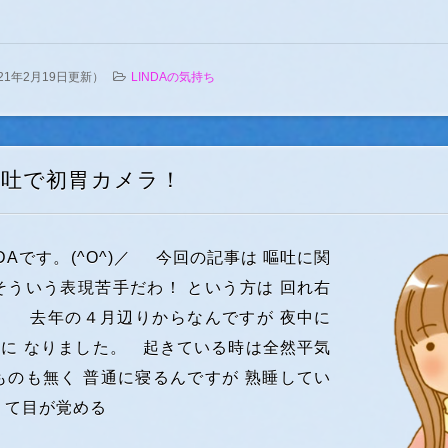
021年2月19日更新
）
LINDAの気持ち
嘔吐で初胃カメラ！
DAです。(^O^)／ 今回の記事は 嘔吐に関
そういう表現苦手だわ！ という方は 回れ右
。 去年の４月辺りからなんですが 夜中に
に なりました。 起きている時は全然平気
ものも無く 普通に寝るんですが 熟睡してい
くて目が覚める