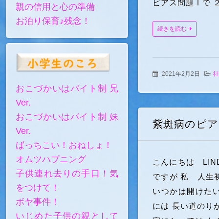
ピアス問題Ⅰで 
親の信用と心の準備
お泊り保育♪残念！
続きを読む
2021年2月2日
社
おこづかいはバイト制 兄
Ver.
おこづかいはバイト制 妹
紫斑病のピア
Ver.
ばっちこい！おねしょ！
オムツハプニング
こんにちは LIN
子供連れ去りの手口！気
ですが 私 人生
をつけて！
いつかは開けたい
ボヤ事件！
には 長い道のり
いじめた子供の親として