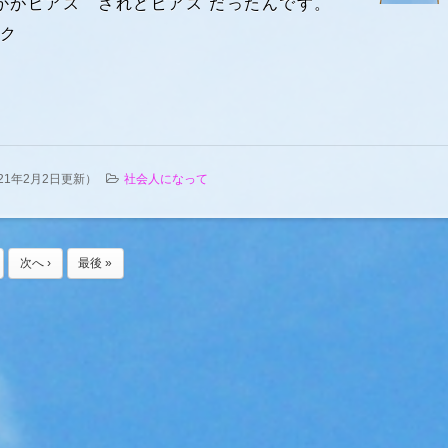
かがピアス されどピアス だったんです。
ク
021年2月2日更新
）
社会人になって
次へ ›
最後 »