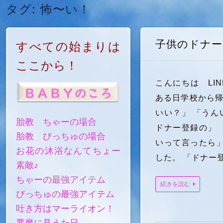
タグ:
怖〜い！
子供のドナー
すべての始まりは
ここから！
こんにちは LI
ある日学校から帰
いい？」 「う
胎教 ちゃーの場合
ドナー登録の」 
胎教 びっちゅの場合
いって言ったら」
お花の沐浴なんてちょー
した。 「ドナー登
素敵♪
ちゃーの最強アイテム
続きを読む
びっちゅの最強アイテム
吐き方はマーライオン！
悪魔に見えた日